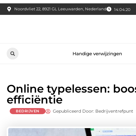
Noordvliet 22, 8921 GL Leeuwarden, Nederland
14:04:21
Handige verwijzingen
Online typelessen: boo
efficiëntie
Gepubliceerd Door: Bedrijventrefpunt
BEDRIJVEN