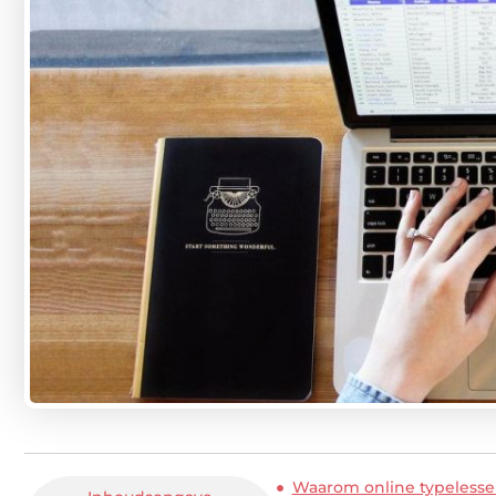
Waarom online typelesse
Inhoudsopgave