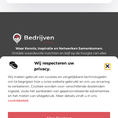
Waar Kennis, Inspiratie en Netwerken Samenkomen.
Ontdek waardevolle inzichten en blijf op de hoogte van alles
wat er speelt in de wereld.
Wij respecteren uw
Bericht categorie
privacy.
Wij maken gebruik van cookies en vergelijkbare technologieën
om te begrijpen hoe u onze website gebruikt en om uw ervaring
te verbeteren. Cookies worden voor verschillende doeleinden
Onze informatie
ingezet, zoals het aanbieden van gepersonaliseerde advertenties
en het meten van sitegebruik. Meer details vindt u in ons
Linkjes kopen: slimme SEO-tactiek of recept voor problemen?
Geld online verdienen: mythe, bijverdienste of nieuwe werkelijkheid?
cookiebeleid
.
Alles Toestaan