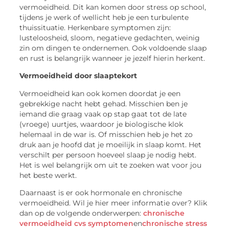
vermoeidheid. Dit kan komen door stress op school,
tijdens je werk of wellicht heb je een turbulente
thuissituatie. Herkenbare symptomen zijn:
lusteloosheid, sloom, negatieve gedachten, weinig
zin om dingen te ondernemen. Ook voldoende slaap
en rust is belangrijk wanneer je jezelf hierin herkent.
Vermoeidheid door slaaptekort
Vermoeidheid kan ook komen doordat je een
gebrekkige nacht hebt gehad. Misschien ben je
iemand die graag vaak op stap gaat tot de late
(vroege) uurtjes, waardoor je biologische klok
helemaal in de war is. Of misschien heb je het zo
druk aan je hoofd dat je moeilijk in slaap komt. Het
verschilt per persoon hoeveel slaap je nodig hebt.
Het is wel belangrijk om uit te zoeken wat voor jou
het beste werkt.
Daarnaast is er ook
hormonale
en chronische
vermoeidheid.
Wil
je hier meer informatie over? Klik
dan op de volgende onderwerpen:
chronische
vermoeidheid
cvs
symptomen
en
chronische stress