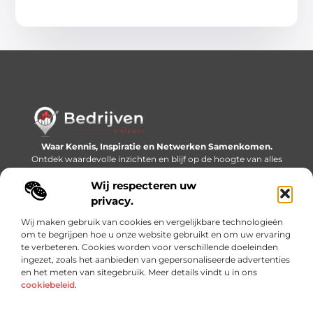
Waar Kennis, Inspiratie en Netwerken Samenkomen.
Ontdek waardevolle inzichten en blijf op de hoogte van alles
wat er speelt in de wereld.
Wij respecteren uw
Bericht categorie
privacy.
Wij maken gebruik van cookies en vergelijkbare technologieën
om te begrijpen hoe u onze website gebruikt en om uw ervaring
te verbeteren. Cookies worden voor verschillende doeleinden
Onze informatie
ingezet, zoals het aanbieden van gepersonaliseerde advertenties
en het meten van sitegebruik. Meer details vindt u in ons
Linkjes kopen: slimme SEO-tactiek of recept voor problemen?
Geld online verdienen: mythe, bijverdienste of nieuwe werkelijkheid?
cookiebeleid
.