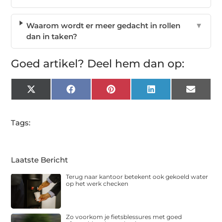
Waarom wordt er meer gedacht in rollen
▼
dan in taken?
Goed artikel? Deel hem dan op:
X
Facebook
Pinterest
LinkedIn
Email
(Twitter)
Tags:
Laatste Bericht
Terug naar kantoor betekent ook gekoeld water
op het werk checken
Zo voorkom je fietsblessures met goed