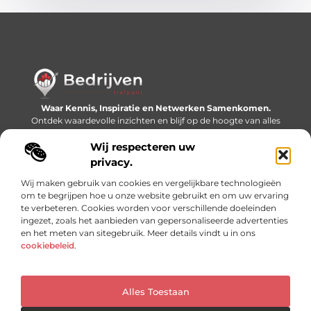
Waar Kennis, Inspiratie en Netwerken Samenkomen.
Ontdek waardevolle inzichten en blijf op de hoogte van alles
wat er speelt in de wereld.
Wij respecteren uw
Bericht categorie
privacy.
Wij maken gebruik van cookies en vergelijkbare technologieën
om te begrijpen hoe u onze website gebruikt en om uw ervaring
te verbeteren. Cookies worden voor verschillende doeleinden
Onze informatie
ingezet, zoals het aanbieden van gepersonaliseerde advertenties
en het meten van sitegebruik. Meer details vindt u in ons
Linkjes kopen: slimme SEO-tactiek of recept voor problemen?
Geld online verdienen: mythe, bijverdienste of nieuwe werkelijkheid?
cookiebeleid
.
Alles Toestaan
Website index
Cookiebeleid (EU)