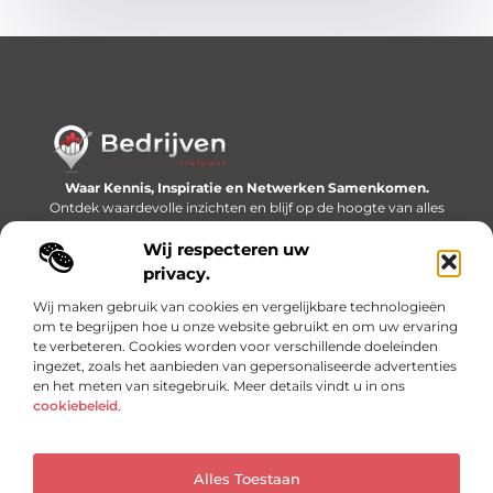
Waar Kennis, Inspiratie en Netwerken Samenkomen.
Ontdek waardevolle inzichten en blijf op de hoogte van alles
wat er speelt in de wereld.
Wij respecteren uw
Bericht categorie
privacy.
Wij maken gebruik van cookies en vergelijkbare technologieën
om te begrijpen hoe u onze website gebruikt en om uw ervaring
te verbeteren. Cookies worden voor verschillende doeleinden
Onze informatie
ingezet, zoals het aanbieden van gepersonaliseerde advertenties
en het meten van sitegebruik. Meer details vindt u in ons
Linkjes kopen: slimme SEO-tactiek of recept voor problemen?
Geld online verdienen: mythe, bijverdienste of nieuwe werkelijkheid?
cookiebeleid
.
Alles Toestaan
Website index
Cookiebeleid (EU)