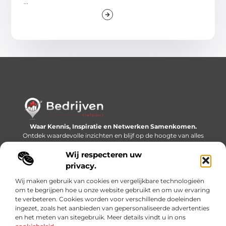
...
Waar Kennis, Inspiratie en Netwerken Samenkomen.
Ontdek waardevolle inzichten en blijf op de hoogte van alles
wat er speelt in de wereld.
Wij respecteren uw
Bericht categorie
privacy.
Wij maken gebruik van cookies en vergelijkbare technologieën
om te begrijpen hoe u onze website gebruikt en om uw ervaring
te verbeteren. Cookies worden voor verschillende doeleinden
Onze informatie
ingezet, zoals het aanbieden van gepersonaliseerde advertenties
en het meten van sitegebruik. Meer details vindt u in ons
Linkjes kopen: slimme SEO-tactiek of recept voor problemen?
Geld online verdienen: mythe, bijverdienste of nieuwe werkelijkheid?