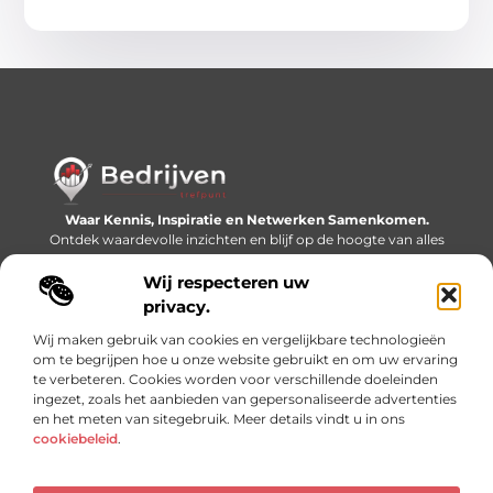
Waar Kennis, Inspiratie en Netwerken Samenkomen.
Ontdek waardevolle inzichten en blijf op de hoogte van alles
wat er speelt in de wereld.
Wij respecteren uw
Bericht categorie
privacy.
Wij maken gebruik van cookies en vergelijkbare technologieën
om te begrijpen hoe u onze website gebruikt en om uw ervaring
te verbeteren. Cookies worden voor verschillende doeleinden
Onze informatie
ingezet, zoals het aanbieden van gepersonaliseerde advertenties
en het meten van sitegebruik. Meer details vindt u in ons
Linkjes kopen: slimme SEO-tactiek of recept voor problemen?
Geld online verdienen: mythe, bijverdienste of nieuwe werkelijkheid?
cookiebeleid
.