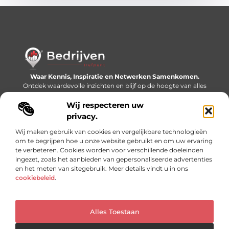
Waar Kennis, Inspiratie en Netwerken Samenkomen.
Ontdek waardevolle inzichten en blijf op de hoogte van alles
wat er speelt in de wereld.
Wij respecteren uw
Bericht categorie
privacy.
Wij maken gebruik van cookies en vergelijkbare technologieën
om te begrijpen hoe u onze website gebruikt en om uw ervaring
te verbeteren. Cookies worden voor verschillende doeleinden
Onze informatie
ingezet, zoals het aanbieden van gepersonaliseerde advertenties
en het meten van sitegebruik. Meer details vindt u in ons
Linkjes kopen: slimme SEO-tactiek of recept voor problemen?
Geld online verdienen: mythe, bijverdienste of nieuwe werkelijkheid?
cookiebeleid
.
Alles Toestaan
Website index
Cookiebeleid (EU)