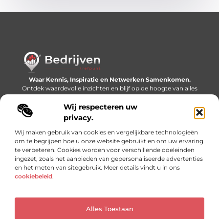
Waar Kennis, Inspiratie en Netwerken Samenkomen.
Ontdek waardevolle inzichten en blijf op de hoogte van alles
wat er speelt in de wereld.
Wij respecteren uw
Bericht categorie
privacy.
Wij maken gebruik van cookies en vergelijkbare technologieën
om te begrijpen hoe u onze website gebruikt en om uw ervaring
te verbeteren. Cookies worden voor verschillende doeleinden
Onze informatie
ingezet, zoals het aanbieden van gepersonaliseerde advertenties
en het meten van sitegebruik. Meer details vindt u in ons
Linkjes kopen: slimme SEO-tactiek of recept voor problemen?
Geld online verdienen: mythe, bijverdienste of nieuwe werkelijkheid?
cookiebeleid
.
Alles Toestaan
Website index
Cookiebeleid (EU)