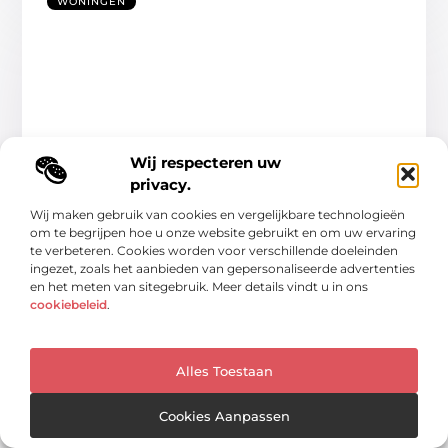
WONINGEN
Wij respecteren uw
Verhuistips voor kleine woningruimtes:
privacy.
slimme oplossingen
Wij maken gebruik van cookies en vergelijkbare technologieën
Verhuizen naar een kleine woningruimte kan een uitdaging
om te begrijpen hoe u onze website gebruikt en om uw ervaring
lijken, maar met de juiste aanpak maak
te verbeteren. Cookies worden voor verschillende doeleinden
ingezet, zoals het aanbieden van gepersonaliseerde advertenties
...
en het meten van sitegebruik. Meer details vindt u in ons
cookiebeleid
.
Alles Toestaan
WONINGEN
Cookies Aanpassen