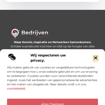
Waar Kennis, Inspiratie en Netwerken Samenkomen.
Ontdek waardevolle inzichten en blijf op de hoogte van alles
wat er speelt in de wereld.
Wij respecteren uw
Bericht categorie
privacy.
Wij maken gebruik van cookies en vergelijkbare technologieën
om te begrijpen hoe u onze website gebruikt en om uw ervaring
te verbeteren. Cookies worden voor verschillende doeleinden
Onze informatie
ingezet, zoals het aanbieden van gepersonaliseerde advertenties
en het meten van sitegebruik. Meer details vindt u in ons
Linkjes kopen: slimme SEO-tactiek of recept voor problemen?
Geld online verdienen: mythe, bijverdienste of nieuwe werkelijkheid?
cookiebeleid
.
Alles Toestaan