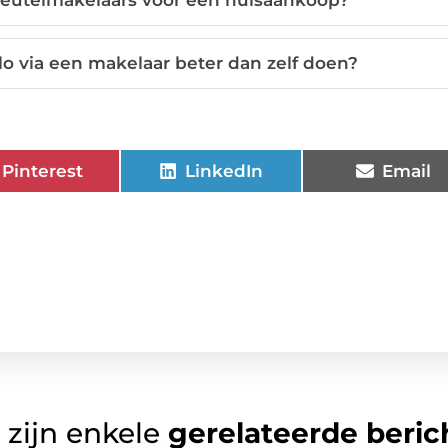
sleutelmakelaars voor een huisaankoop?
lo via een makelaar beter dan zelf doen?
Pinterest
LinkedIn
Email
 zijn enkele
gerelateerde beric