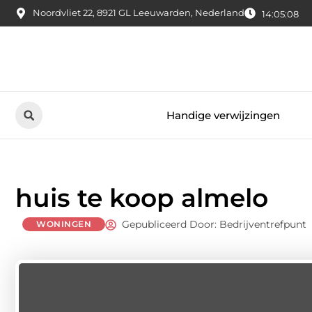
Noordvliet 22, 8921 GL Leeuwarden, Nederland
14:05:09
Handige verwijzingen
huis te koop almelo
Gepubliceerd Door: Bedrijventrefpunt
WONINGEN