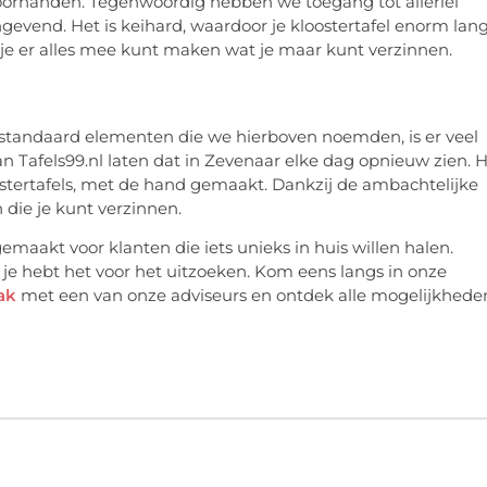
oorhanden. Tegenwoordig hebben we toegang tot allerlei
gevend. Het is keihard, waardoor je kloostertafel enorm lan
je er alles mee kunt maken wat je maar kunt verzinnen.
 standaard elementen die we hierboven noemden, is er veel
 Tafels99.nl laten dat in Zevenaar elke dag opnieuw zien. H
ostertafels, met de hand gemaakt. Dankzij de ambachtelijke
n die je kunt verzinnen.
maakt voor klanten die iets unieks in huis willen halen.
, je hebt het voor het uitzoeken. Kom eens langs in onze
ak
met een van onze adviseurs en ontdek alle mogelijkhede