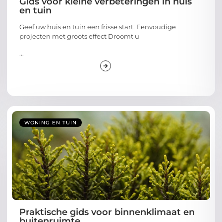
Gids voor kleine verbeteringen in huis
en tuin
Geef uw huis en tuin een frisse start: Eenvoudige
projecten met groots effect Droomt u
...
WONING EN TUIN
Praktische gids voor binnenklimaat en
buitenruimte