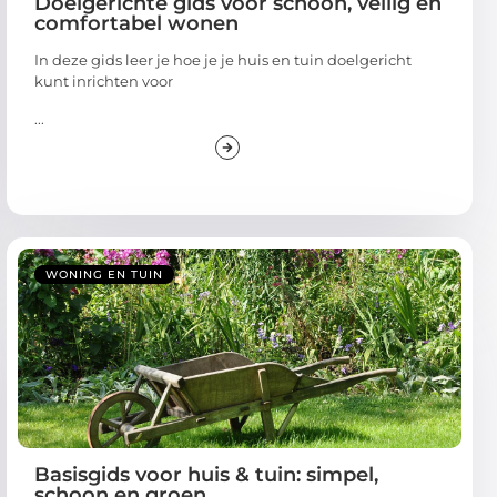
Doelgerichte gids voor schoon, veilig en
comfortabel wonen
In deze gids leer je hoe je je huis en tuin doelgericht
kunt inrichten voor
...
WONING EN TUIN
Basisgids voor huis & tuin: simpel,
schoon en groen