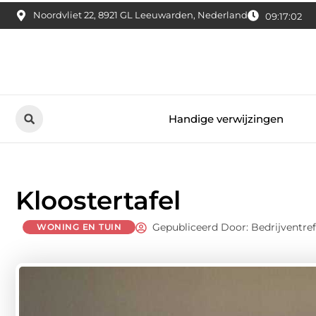
Noordvliet 22, 8921 GL Leeuwarden, Nederland
09:17:03
Handige verwijzingen
Kloostertafel
Gepubliceerd Door: Bedrijventre
WONING EN TUIN