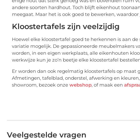
enige hout dat sterk genoeg was en bovendien ruim v
andere soorten hardhout. Toch blijft eikenhout toonaan
meegaat. Maar het is ook goed te bewerken, waardoor 
Kloostertafels zijn veelzijdig
Hoewel elke kloostertafel goed te herkennen is aan de
variatie mogelijk. De gepassioneerde meubelmakers van
worden, in een eigen werkplaats, alle eikenhouten klo
werkwijze kun je zo’n beetje elke kloostertafel bestelle
Er worden dan ook regelmatig kloostertafels op maat ge
Afmetingen, tafelblad, onderstel, afwerking en kleuren
showroom, bezoek onze
webshop
, of maak een
afspra
Veelgestelde vragen