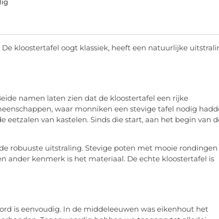
dig
. De kloostertafel oogt klassiek, heeft een natuurlijke uitstral
Beide namen laten zien dat de kloostertafel een rijke
rgemeenschappen, waar monniken een stevige tafel nodig had
etzalen van kastelen. Sinds die start, aan het begin van d
 de robuuste uitstraling. Stevige poten met mooie rondingen
Een ander kenmerk is het materiaal. De echte kloostertafel is
oord is eenvoudig. In de middeleeuwen was eikenhout het