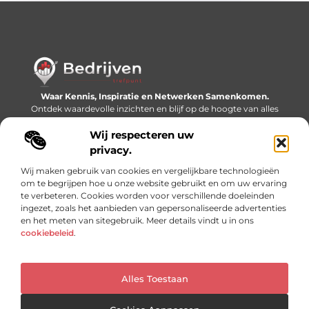
Waar Kennis, Inspiratie en Netwerken Samenkomen.
Ontdek waardevolle inzichten en blijf op de hoogte van alles
wat er speelt in de wereld.
Wij respecteren uw
Bericht categorie
privacy.
Wij maken gebruik van cookies en vergelijkbare technologieën
om te begrijpen hoe u onze website gebruikt en om uw ervaring
te verbeteren. Cookies worden voor verschillende doeleinden
Onze informatie
ingezet, zoals het aanbieden van gepersonaliseerde advertenties
en het meten van sitegebruik. Meer details vindt u in ons
Linkjes kopen: slimme SEO-tactiek of recept voor problemen?
Geld online verdienen: mythe, bijverdienste of nieuwe werkelijkheid?
cookiebeleid
.
Alles Toestaan
Website index
Cookiebeleid (EU)
@2025 www.bedrijventrefpunt.nl. All Right Reserved.