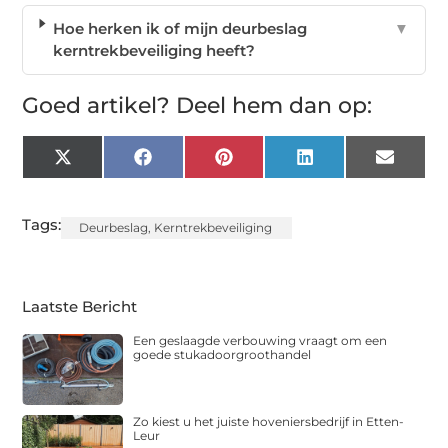
Hoe herken ik of mijn deurbeslag
▼
kerntrekbeveiliging heeft?
Goed artikel? Deel hem dan op:
X
Facebook
Pinterest
LinkedIn
Email
(Twitter)
Tags:
Deurbeslag
,
Kerntrekbeveiliging
Laatste Bericht
Een geslaagde verbouwing vraagt om een
goede stukadoorgroothandel
Zo kiest u het juiste hoveniersbedrijf in Etten-
Leur