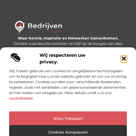
Waar Kennis, Inspiratie en Netwerken Samenkomen.
Ontdek waardevolle inzichten en blijf op de hoogte van alles
wat er speelt in de wereld.
Wij respecteren uw
Bericht categorie
privacy.
Wij maken gebruik van cookies en vergelijkbare technologieën
om te begrijpen hoe u onze website gebruikt en om uw ervaring
te verbeteren. Cookies worden voor verschillende doeleinden
Onze informatie
ingezet, zoals het aanbieden van gepersonaliseerde advertenties
en het meten van sitegebruik. Meer details vindt u in ons
Linkjes kopen: slimme SEO-tactiek of recept voor problemen?
Geld online verdienen: mythe, bijverdienste of nieuwe werkelijkheid?
cookiebeleid
.
Alles Toestaan
Website index
Cookiebeleid (EU)
@2025 www.bedrijventrefpunt.nl. All Right Reserved.
Cookies Aanpassen