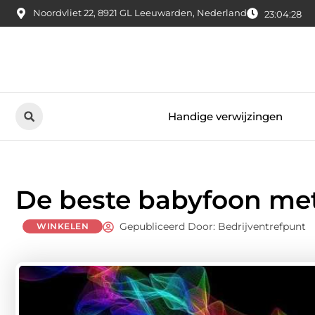
Noordvliet 22, 8921 GL Leeuwarden, Nederland
23:04:29
Handige verwijzingen
De beste babyfoon met
Gepubliceerd Door: Bedrijventrefpunt
WINKELEN