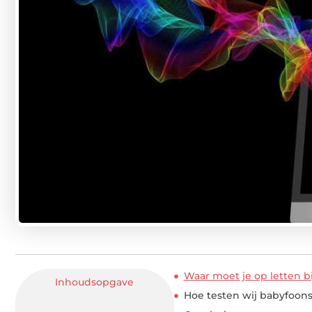
Waar moet je op letten 
Inhoudsopgave
Hoe testen wij babyfoon