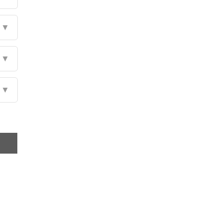
▼
▼
▼