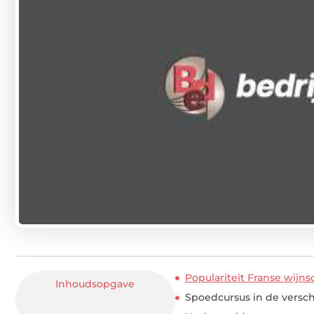
Populariteit Franse wijns
Inhoudsopgave
Spoedcursus in de versch