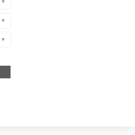
▼
▼
▼