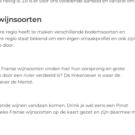
e heilig is. Zo is er voor ons voldoende aanbod en variatie om
wijnsoorten
edere regio heeft te maken verschillende bodemsoorten en
ere regio staat bekend om een eigen smaakprofiel en ook zij
 door.
l Franse wijnsoorten vinden hier hun oorsprong en grote
oor een rivier verdeeld is? De linkeroever is waar de
ever de Merlot.
ende wijnen vandaan komen. Drink je wel eens een Pinot
ieke Franse wijnsoorten op de kaart gezet en zijn daarmee 