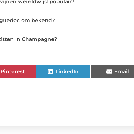
wijnen wereldwijd populair?
anguedoc om bekend?
zitten in Champagne?
Pinterest
LinkedIn
Email