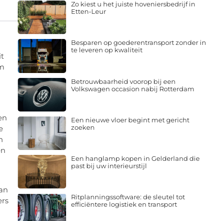
Zo kiest u het juiste hoveniersbedrijf in
Etten-Leur
Besparen op goederentransport zonder in
te leveren op kwaliteit
it
om
Betrouwbaarheid voorop bij een
Volkswagen occasion nabij Rotterdam
en
Een nieuwe vloer begint met gericht
zoeken
e
n
en
Een hanglamp kopen in Gelderland die
past bij uw interieurstijl
aan
Ritplanningssoftware: de sleutel tot
ers
efficiëntere logistiek en transport