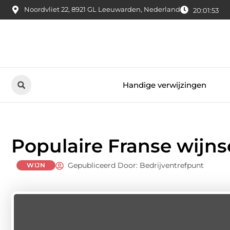
Noordvliet 22, 8921 GL Leeuwarden, Nederland
20:01:54
Handige verwijzingen
Populaire Franse wijn
Gepubliceerd Door: Bedrijventrefpunt
WIJN