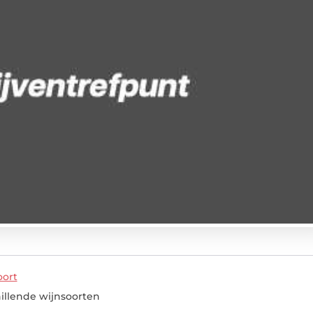
oort
illende wijnsoorten