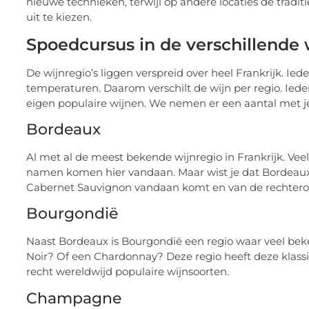
nieuwe technieken, terwijl op andere locaties de traditi
uit te kiezen.
Spoedcursus in de verschillende 
De wijnregio’s liggen verspreid over heel Frankrijk. I
temperaturen. Daarom verschilt de wijn per regio. Ied
eigen populaire wijnen. We nemen er een aantal met je
Bordeaux
Al met al de meest bekende wijnregio in Frankrijk. Vee
namen komen hier vandaan. Maar wist je dat Bordeaux d
Cabernet Sauvignon vandaan komt en van de rechtero
Bourgondië
Naast Bordeaux is Bourgondië een regio waar veel bek
Noir? Of een Chardonnay? Deze regio heeft deze klass
recht wereldwijd populaire wijnsoorten.
Champagne