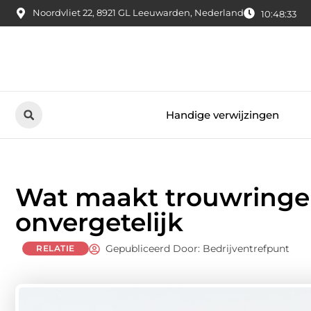
Noordvliet 22, 8921 GL Leeuwarden, Nederland
10:48:34
Handige verwijzingen
Wat maakt trouwringen
onvergetelijk
Gepubliceerd Door: Bedrijventrefpunt
RELATIE