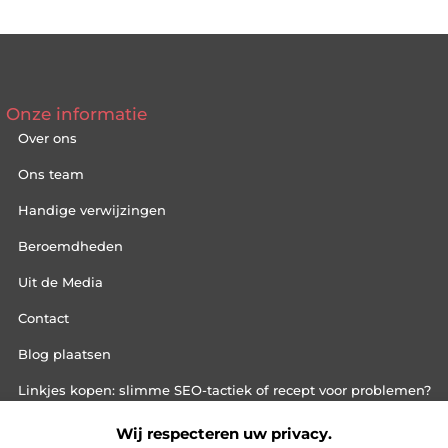
Onze informatie
Over ons
Ons team
Handige verwijzingen
Beroemdheden
Uit de Media
Contact
Blog plaatsen
Linkjes kopen: slimme SEO-tactiek of recept voor problemen?
Geld online verdienen: mythe, bijverdienste of nieuwe werkelij
Wij respecteren uw privacy.