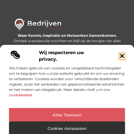
Waar Kennis, Inspiratie en Netwerken Samenkomen.
Ontdek waardevolle inzichten en blijf op de hoogte van alles
wat er speelt in de wereld.
Wij respecteren uw
Bericht categorie
privacy.
Wij maken gebruik van cookies en vergelijkbare technologieën
om te begrijpen hoe u onze website gebruikt en om uw ervaring
te verbeteren. Cookies worden voor verschillende doeleinden
Onze informatie
ingezet, zoals het aanbieden van gepersonaliseerde advertenties
en het meten van sitegebruik. Meer details vindt u in ons
Linkjes kopen: slimme SEO-tactiek of recept voor problemen?
Geld online verdienen: mythe, bijverdienste of nieuwe werkelijkheid?
cookiebeleid
.
Alles Toestaan
Website index
Cookiebeleid (EU)
@2025 www.bedrijventrefpunt.nl. All Right Reserved.
Cookies Aanpassen