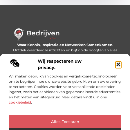
Waar Kennis, Inspiratie en Netwerken Samenkomen.
Ontdek waardevolle inzichten en blijf op de hoogte van alles
wat er speelt in de wereld.
Wij respecteren uw
Bericht categorie
privacy.
Wij maken gebruik van cookies en vergelijkbare technologieën
om te begrijpen hoe u onze website gebruikt en om uw ervaring
te verbeteren. Cookies worden voor verschillende doeleinden
Onze informatie
ingezet, zoals het aanbieden van gepersonaliseerde advertenties
en het meten van sitegebruik. Meer details vindt u in ons
Linkjes kopen: slimme SEO-tactiek of recept voor problemen?
Geld online verdienen: mythe, bijverdienste of nieuwe werkelijkheid?
cookiebeleid
.
Alles Toestaan
Website index
Cookiebeleid (EU)