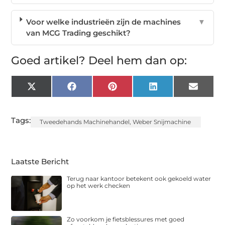
Voor welke industrieën zijn de machines
▼
van MCG Trading geschikt?
Goed artikel? Deel hem dan op:
X
Facebook
Pinterest
LinkedIn
Email
(Twitter)
Tags:
Tweedehands Machinehandel
,
Weber Snijmachine
Laatste Bericht
Terug naar kantoor betekent ook gekoeld water
op het werk checken
Zo voorkom je fietsblessures met goed