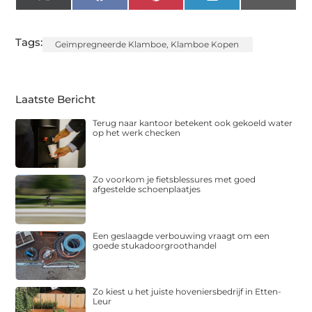
X
Facebook
Pinterest
LinkedIn
Email
(Twitter)
Tags:
Geïmpregneerde Klamboe
,
Klamboe Kopen
Laatste Bericht
Terug naar kantoor betekent ook gekoeld water
op het werk checken
Zo voorkom je fietsblessures met goed
afgestelde schoenplaatjes
Een geslaagde verbouwing vraagt om een
goede stukadoorgroothandel
Zo kiest u het juiste hoveniersbedrijf in Etten-
Leur