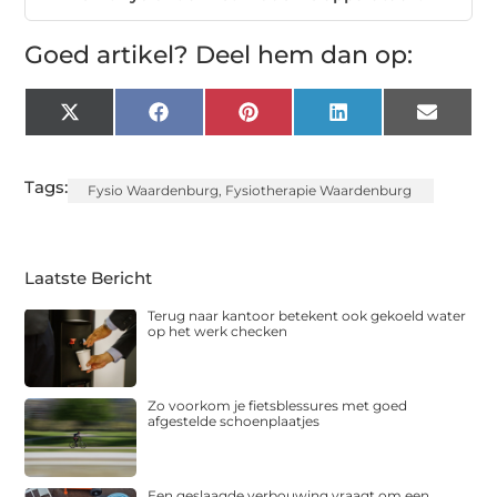
Goed artikel? Deel hem dan op:
X
Facebook
Pinterest
LinkedIn
Email
(Twitter)
Tags:
Fysio Waardenburg
,
Fysiotherapie Waardenburg
Laatste Bericht
Terug naar kantoor betekent ook gekoeld water
op het werk checken
Zo voorkom je fietsblessures met goed
afgestelde schoenplaatjes
Een geslaagde verbouwing vraagt om een