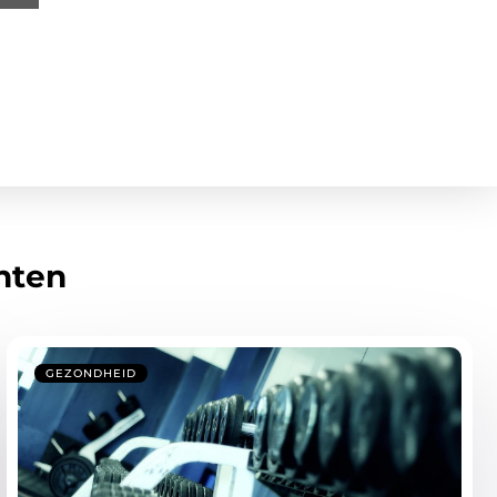
hten
GEZONDHEID