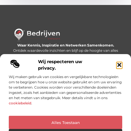
Waar Kennis, Inspiratie en Netwerken Samenkomen.
Ontdek waardevolle inzichten en blijf op de hoogte van alles
wat er speelt in de wereld.
Wij respecteren uw
Bericht categorie
privacy.
Wij maken gebruik van cookies en vergelijkbare technologieën
om te begrijpen hoe u onze website gebruikt en om uw ervaring
te verbeteren. Cookies worden voor verschillende doeleinden
Onze informatie
ingezet, zoals het aanbieden van gepersonaliseerde advertenties
en het meten van sitegebruik. Meer details vindt u in ons
Linkjes kopen: slimme SEO-tactiek of recept voor problemen?
Geld online verdienen: mythe, bijverdienste of nieuwe werkelijkheid?
cookiebeleid
.
Alles Toestaan
Website index
Cookiebeleid (EU)