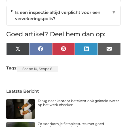
Is een inspectie altijd verplicht voor een
▼
verzekeringspolis?
Goed artikel? Deel hem dan op:
X
Facebook
Pinterest
LinkedIn
Email
(Twitter)
Tags:
Scope 10
,
Scope 8
Laatste Bericht
Terug naar kantoor betekent ook gekoeld water
op het werk checken
Zo voorkom je fietsblessures met goed