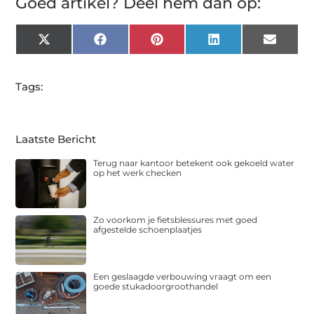
Goed artikel? Deel hem dan op:
X
Facebook
Pinterest
LinkedIn
Email
(Twitter)
Tags:
Laatste Bericht
Terug naar kantoor betekent ook gekoeld water
op het werk checken
Zo voorkom je fietsblessures met goed
afgestelde schoenplaatjes
Een geslaagde verbouwing vraagt om een
goede stukadoorgroothandel