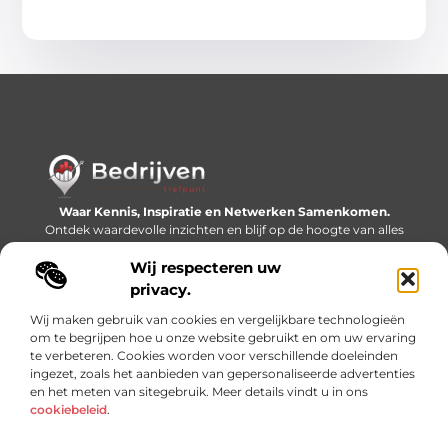
Waar Kennis, Inspiratie en Netwerken Samenkomen.
Ontdek waardevolle inzichten en blijf op de hoogte van alles
wat er speelt in de wereld.
Wij respecteren uw
Bericht categorie
privacy.
Wij maken gebruik van cookies en vergelijkbare technologieën
om te begrijpen hoe u onze website gebruikt en om uw ervaring
te verbeteren. Cookies worden voor verschillende doeleinden
Onze informatie
ingezet, zoals het aanbieden van gepersonaliseerde advertenties
en het meten van sitegebruik. Meer details vindt u in ons
Linkjes kopen: slimme SEO-tactiek of recept voor problemen?
Geld online verdienen: mythe, bijverdienste of nieuwe werkelijkheid?
cookiebeleid
.