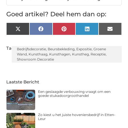
Goed artikel? Deel hem dan op:
X
Facebook
Pinterest
LinkedIn
Email
(Twitter)
Tags:
Bedrijfsdecoratie
,
Beursbekleding
,
Expositie
,
Groene
Wand
,
Kunsthaag
,
Kunsthagen
,
Kunstheg
,
Receptie
,
Showroom Decoratie
Laatste Bericht
Een geslaagde verbouwing vraagt om een
goede stukadoorgroothandel
Zo kiest u het juiste hoveniersbedrijf in Etten-
Leur