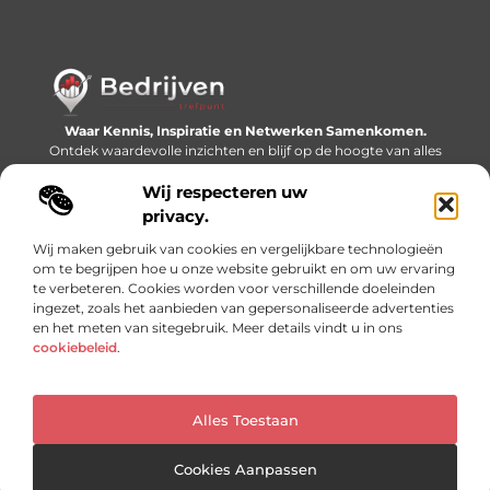
Waar Kennis, Inspiratie en Netwerken Samenkomen.
Ontdek waardevolle inzichten en blijf op de hoogte van alles
wat er speelt in de wereld.
Wij respecteren uw
Bericht categorie
privacy.
Wij maken gebruik van cookies en vergelijkbare technologieën
om te begrijpen hoe u onze website gebruikt en om uw ervaring
te verbeteren. Cookies worden voor verschillende doeleinden
Onze informatie
ingezet, zoals het aanbieden van gepersonaliseerde advertenties
en het meten van sitegebruik. Meer details vindt u in ons
Linkjes kopen: slimme SEO-tactiek of recept voor problemen?
Geld online verdienen: mythe, bijverdienste of nieuwe werkelijkheid?
cookiebeleid
.
Alles Toestaan
Website index
Cookiebeleid (EU)
@2025 www.bedrijventrefpunt.nl. All Right Reserved.
Cookies Aanpassen