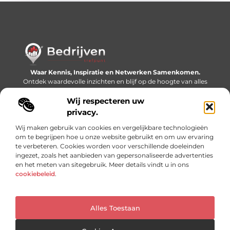
Waar Kennis, Inspiratie en Netwerken Samenkomen.
Ontdek waardevolle inzichten en blijf op de hoogte van alles
wat er speelt in de wereld.
Wij respecteren uw
Bericht categorie
privacy.
Wij maken gebruik van cookies en vergelijkbare technologieën
om te begrijpen hoe u onze website gebruikt en om uw ervaring
te verbeteren. Cookies worden voor verschillende doeleinden
Onze informatie
ingezet, zoals het aanbieden van gepersonaliseerde advertenties
en het meten van sitegebruik. Meer details vindt u in ons
Linkjes kopen: slimme SEO-tactiek of recept voor problemen?
Geld online verdienen: mythe, bijverdienste of nieuwe werkelijkheid?
cookiebeleid
.
Alles Toestaan
Website index
Cookiebeleid (EU)
@2025 www.bedrijventrefpunt.nl. All Right Reserved.