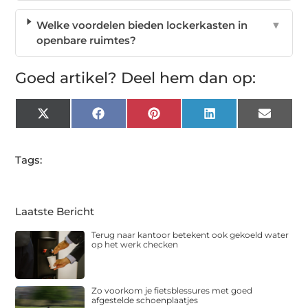
Welke voordelen bieden lockerkasten in
▼
openbare ruimtes?
Goed artikel? Deel hem dan op:
X
Facebook
Pinterest
LinkedIn
Email
(Twitter)
Tags:
Laatste Bericht
Terug naar kantoor betekent ook gekoeld water
op het werk checken
Zo voorkom je fietsblessures met goed
afgestelde schoenplaatjes