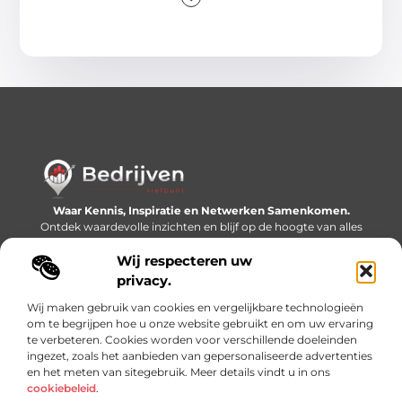
Waar Kennis, Inspiratie en Netwerken Samenkomen.
Ontdek waardevolle inzichten en blijf op de hoogte van alles
wat er speelt in de wereld.
Wij respecteren uw
Bericht categorie
privacy.
Wij maken gebruik van cookies en vergelijkbare technologieën
om te begrijpen hoe u onze website gebruikt en om uw ervaring
te verbeteren. Cookies worden voor verschillende doeleinden
Onze informatie
ingezet, zoals het aanbieden van gepersonaliseerde advertenties
en het meten van sitegebruik. Meer details vindt u in ons
Linkjes kopen: slimme SEO-tactiek of recept voor problemen?
Geld online verdienen: mythe, bijverdienste of nieuwe werkelijkheid?
cookiebeleid
.