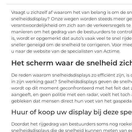
Vraagt u zichzelf af waarom het van belang is om de 
snelheidsdisplay? Onze wegen worden steeds meer gebr
verantwoordelijkheid om zich aan de verkeersregels t
manieren om het gedrag van de bestuurders te controler
is, wordt er opgemerkt dat auto’s vaak veel te snel rij
sneller geneigd om de snelheid te corrigeren. Voor mee
u naar de website van de specialisten van Actime.
Het scherm waar de snelheid zich
De reden waarom snelheidsdisplays zo efficiënt zijn, i
in zijn werking gaat? Snelheidsdisplays geven de snelhe
wordt op dit moment geconfronteerd met het feit dat ze
aangeeft, en geen politie met een radar, voelt het toch
gebleken dat mensen direct hun voet van het gaspedaal 
Huur of koop uw display bij deze spe
Doordat het rijgedrag van bestuurders soms nog roekelo
snelheidsdisplays die de snelheid kunnen meten van een 