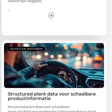
weekendje weggaat,
...
AUTO’S EN MOTOREN
Structured plant data voor schaalbare
productinformatie
Structured plant data voor schaalbare
productinformatie matters for companies that publish