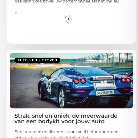
beslissing die zowel uw portemonnee als het milieu
...
AUTO’S EN MOTOREN
Strak, snel en uniek: de meerwaarde
van een bodykit voor jouw auto
Een auto personaliseren is voor veel liefhebbers een
hobby, maar een bodykit is méér dan