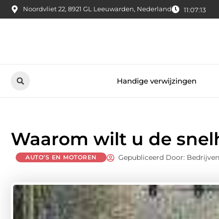
Noordvliet 22, 8921 GL Leeuwarden, Nederland
11:07:14
Handige verwijzingen
Waarom wilt u de snel
Gepubliceerd Door: Bedrijven
AUTO’S EN MOTOREN