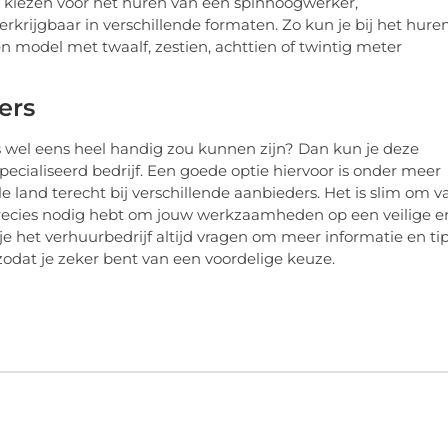
k kiezen voor het huren van een spinhoogwerker,
krijgbaar in verschillende formaten. Zo kun je bij het hure
 model met twaalf, zestien, achttien of twintig meter
ers
us wel eens heel handig zou kunnen zijn? Dan kun je deze
ecialiseerd bedrijf. Een goede optie hiervoor is onder meer
le land terecht bij verschillende aanbieders. Het is slim om v
precies nodig hebt om jouw werkzaamheden op een veilige e
e het verhuurbedrijf altijd vragen om meer informatie en tip
zodat je zeker bent van een voordelige keuze.