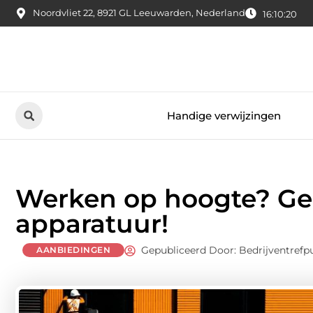
Noordvliet 22, 8921 GL Leeuwarden, Nederland
16:10:21
Handige verwijzingen
Werken op hoogte? Geb
apparatuur!
Gepubliceerd Door: Bedrijventrefp
AANBIEDINGEN