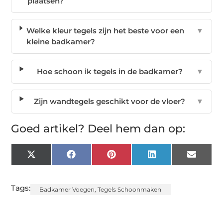
plaatsen?
Welke kleur tegels zijn het beste voor een
▼
kleine badkamer?
Hoe schoon ik tegels in de badkamer?
▼
Zijn wandtegels geschikt voor de vloer?
▼
Goed artikel? Deel hem dan op:
X
Facebook
Pinterest
LinkedIn
Email
(Twitter)
Tags:
Badkamer Voegen
,
Tegels Schoonmaken