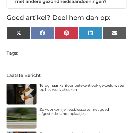
met andere gezondheidsaandoeningen?
Goed artikel? Deel hem dan op:
X
Facebook
Pinterest
LinkedIn
Email
(Twitter)
Tags:
Laatste Bericht
Terug naar kantoor betekent ook gekoeld water
op het werk checken
Zo voorkom je fietsblessures met goed
afgestelde schoenplaatjes