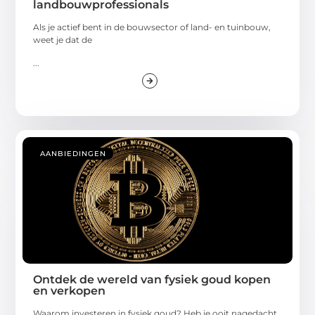
landbouwprofessionals
Als je actief bent in de bouwsector of land- en tuinbouw,
weet je dat de
...
AANBIEDINGEN
Ontdek de wereld van fysiek goud kopen
en verkopen
Waarom investeren in fysiek goud? Heb je ooit nagedacht