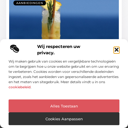
AANBIEDINGEN
Wij respecteren uw
privacy.
Geniet van culinaire verwennerij aan
Deventers strand
Wij maken gebruik van cookies en vergelijkbare technologieën
om te begrijpen hoe u onze website gebruikt en om uw ervaring
Een unieke locatie voor jouw evenementen Stel je voor:
te verbeteren. Cookies worden voor verschillende doeleinden
een prachtige zonsondergang, het geluid
ingezet, zoals het aanbieden van gepersonaliseerde advertenties
en het meten van sitegebruik. Meer details vindt u in ons
...
cookiebeleid
.
Alles Toestaan
Cookies Aanpassen