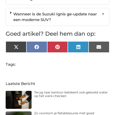
Wanneer is de Suzuki Ignis ge-update naar
▼
een moderne SUV?
Goed artikel? Deel hem dan op:
X
Facebook
Pinterest
LinkedIn
Email
(Twitter)
Tags:
Laatste Bericht
Terug naar kantoor betekent ook gekoeld water
op het werk checken
Zo voorkom je fietsblessures met goed