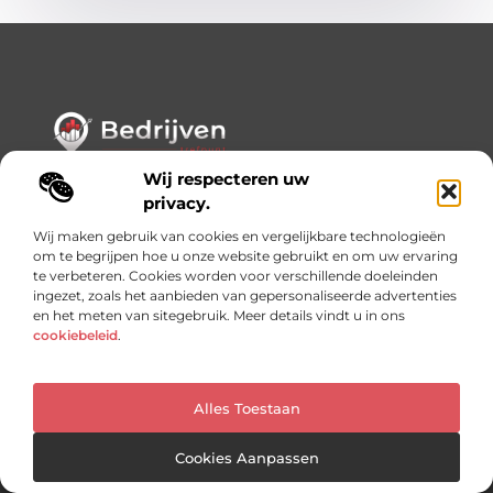
Waar Kennis, Inspiratie en Netwerken Samenkomen.
Wij respecteren uw
Ontdek waardevolle inzichten en blijf op de hoogte van alles
privacy.
wat er speelt in de wereld.
Wij maken gebruik van cookies en vergelijkbare technologieën
om te begrijpen hoe u onze website gebruikt en om uw ervaring
Bericht categorie
te verbeteren. Cookies worden voor verschillende doeleinden
ingezet, zoals het aanbieden van gepersonaliseerde advertenties
en het meten van sitegebruik. Meer details vindt u in ons
cookiebeleid
.
Onze informatie
Linkjes kopen: slimme SEO-tactiek of recept voor problemen?
Geld online verdienen: mythe, bijverdienste of nieuwe werkelijkheid?
Alles Toestaan
Cookies Aanpassen
Website index
Cookiebeleid (EU)