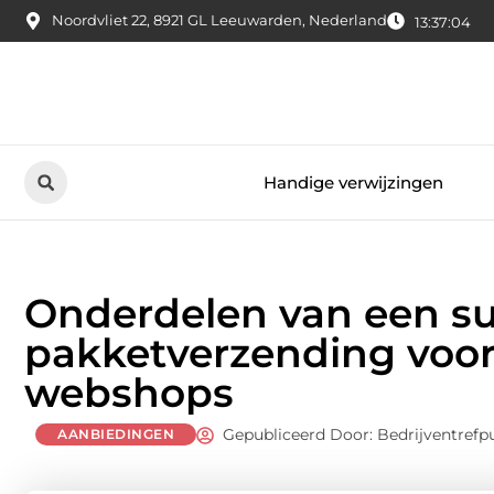
Noordvliet 22, 8921 GL Leeuwarden, Nederland
13:37:05
Handige verwijzingen
Onderdelen van een su
pakketverzending voor
webshops
Gepubliceerd Door: Bedrijventrefp
AANBIEDINGEN