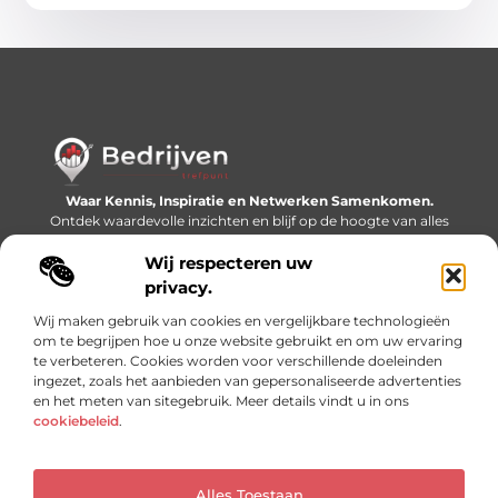
Waar Kennis, Inspiratie en Netwerken Samenkomen.
Ontdek waardevolle inzichten en blijf op de hoogte van alles
wat er speelt in de wereld.
Wij respecteren uw
Bericht categorie
privacy.
Wij maken gebruik van cookies en vergelijkbare technologieën
om te begrijpen hoe u onze website gebruikt en om uw ervaring
te verbeteren. Cookies worden voor verschillende doeleinden
Onze informatie
ingezet, zoals het aanbieden van gepersonaliseerde advertenties
en het meten van sitegebruik. Meer details vindt u in ons
Linkjes kopen: slimme SEO-tactiek of recept voor problemen?
Geld online verdienen: mythe, bijverdienste of nieuwe werkelijkheid?
cookiebeleid
.
Alles Toestaan