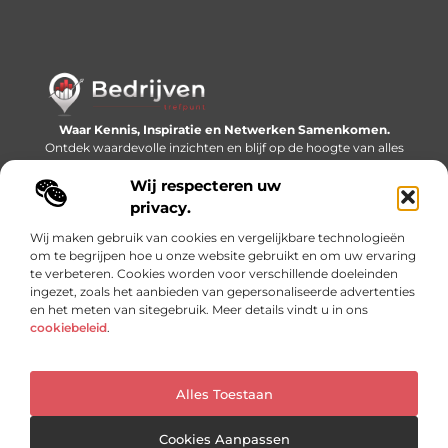
Waar Kennis, Inspiratie en Netwerken Samenkomen.
Ontdek waardevolle inzichten en blijf op de hoogte van alles
wat er speelt in de wereld.
Wij respecteren uw
Bericht categorie
privacy.
Wij maken gebruik van cookies en vergelijkbare technologieën
om te begrijpen hoe u onze website gebruikt en om uw ervaring
te verbeteren. Cookies worden voor verschillende doeleinden
Onze informatie
ingezet, zoals het aanbieden van gepersonaliseerde advertenties
en het meten van sitegebruik. Meer details vindt u in ons
Linkjes kopen: slimme SEO-tactiek of recept voor problemen?
Geld online verdienen: mythe, bijverdienste of nieuwe werkelijkheid?
cookiebeleid
.
Alles Toestaan
Website index
Cookiebeleid (EU)
@2025 www.bedrijventrefpunt.nl. All Right Reserved.
Cookies Aanpassen