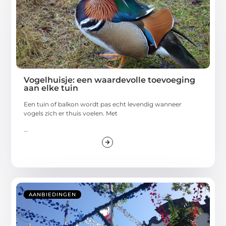
Vogelhuisje: een waardevolle toevoeging
aan elke tuin
Een tuin of balkon wordt pas echt levendig wanneer
vogels zich er thuis voelen. Met
...
AANBIEDINGEN