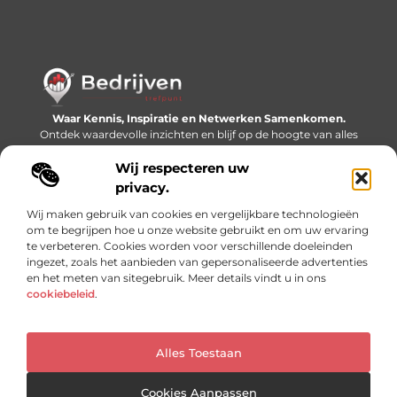
Waar Kennis, Inspiratie en Netwerken Samenkomen.
Ontdek waardevolle inzichten en blijf op de hoogte van alles
wat er speelt in de wereld.
Wij respecteren uw
Bericht categorie
privacy.
Wij maken gebruik van cookies en vergelijkbare technologieën
om te begrijpen hoe u onze website gebruikt en om uw ervaring
te verbeteren. Cookies worden voor verschillende doeleinden
Onze informatie
ingezet, zoals het aanbieden van gepersonaliseerde advertenties
en het meten van sitegebruik. Meer details vindt u in ons
Linkjes kopen: slimme SEO-tactiek of recept voor problemen?
Geld online verdienen: mythe, bijverdienste of nieuwe werkelijkheid?
cookiebeleid
.
Alles Toestaan
Website index
Cookiebeleid (EU)
@2025 www.bedrijventrefpunt.nl. All Right Reserved.
Cookies Aanpassen