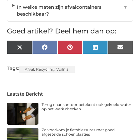
In welke maten zijn afvalcontainers
▼
beschikbaar?
Goed artikel? Deel hem dan op:
X
Facebook
Pinterest
LinkedIn
Email
(Twitter)
Tags:
Afval
,
Recycling
,
Vuilnis
Laatste Bericht
Terug naar kantoor betekent ook gekoeld water
op het werk checken
Zo voorkom je fietsblessures met goed
afgestelde schoenplaatjes