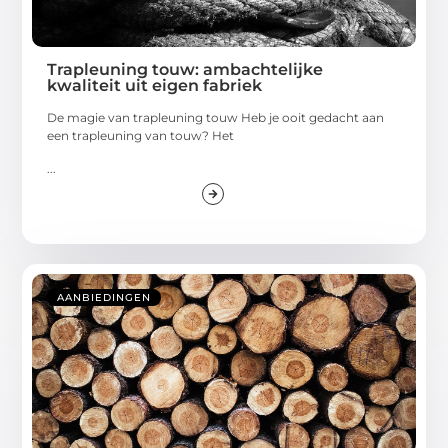
Trapleuning touw: ambachtelijke
kwaliteit uit eigen fabriek
De magie van trapleuning touw Heb je ooit gedacht aan
een trapleuning van touw? Het
...
AANBIEDINGEN