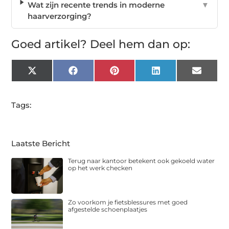
Wat zijn recente trends in moderne
▼
haarverzorging?
Goed artikel? Deel hem dan op:
X
Facebook
Pinterest
LinkedIn
Email
(Twitter)
Tags:
Laatste Bericht
Terug naar kantoor betekent ook gekoeld water
op het werk checken
Zo voorkom je fietsblessures met goed
afgestelde schoenplaatjes