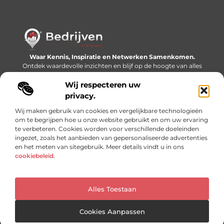
Waar Kennis, Inspiratie en Netwerken Samenkomen.
Ontdek waardevolle inzichten en blijf op de hoogte van alles
wat er speelt in de wereld.
Wij respecteren uw
Bericht categorie
privacy.
Wij maken gebruik van cookies en vergelijkbare technologieën
om te begrijpen hoe u onze website gebruikt en om uw ervaring
te verbeteren. Cookies worden voor verschillende doeleinden
Onze informatie
ingezet, zoals het aanbieden van gepersonaliseerde advertenties
en het meten van sitegebruik. Meer details vindt u in ons
Linkjes kopen: slimme SEO-tactiek of recept voor problemen?
Geld online verdienen: mythe, bijverdienste of nieuwe werkelijkheid?
cookiebeleid
.
Alles Toestaan
Website index
Cookiebeleid (EU)
@2025 www.bedrijventrefpunt.nl. All Right Reserved.
Cookies Aanpassen