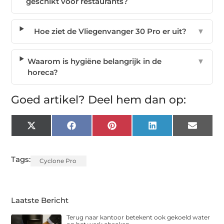
geschikt voor restaurants?
Hoe ziet de Vliegenvanger 30 Pro er uit?
▼
Waarom is hygiëne belangrijk in de
▼
horeca?
Goed artikel? Deel hem dan op:
X
Facebook
Pinterest
LinkedIn
Email
(Twitter)
Tags:
Cyclone Pro
Laatste Bericht
Terug naar kantoor betekent ook gekoeld water