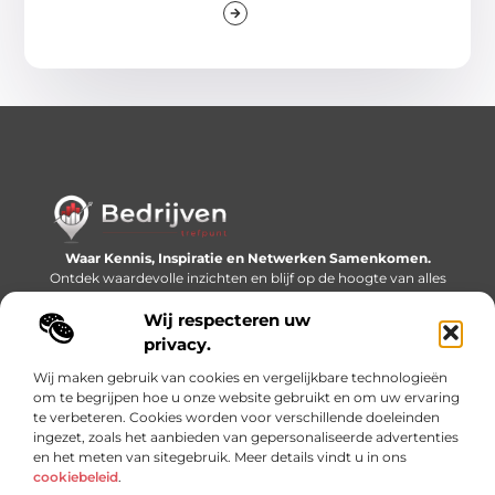
Waar Kennis, Inspiratie en Netwerken Samenkomen.
Ontdek waardevolle inzichten en blijf op de hoogte van alles
wat er speelt in de wereld.
Wij respecteren uw
Bericht categorie
privacy.
Wij maken gebruik van cookies en vergelijkbare technologieën
om te begrijpen hoe u onze website gebruikt en om uw ervaring
te verbeteren. Cookies worden voor verschillende doeleinden
Onze informatie
ingezet, zoals het aanbieden van gepersonaliseerde advertenties
en het meten van sitegebruik. Meer details vindt u in ons
Linkjes kopen: slimme SEO-tactiek of recept voor problemen?
Geld online verdienen: mythe, bijverdienste of nieuwe werkelijkheid?
cookiebeleid
.