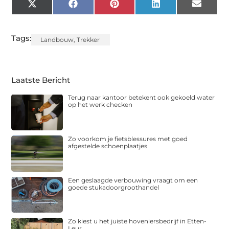
X
Facebook
Pinterest
LinkedIn
Email
(Twitter)
Tags:
Landbouw
,
Trekker
Laatste Bericht
Terug naar kantoor betekent ook gekoeld water
op het werk checken
Zo voorkom je fietsblessures met goed
afgestelde schoenplaatjes
Een geslaagde verbouwing vraagt om een
goede stukadoorgroothandel
Zo kiest u het juiste hoveniersbedrijf in Etten-
Leur