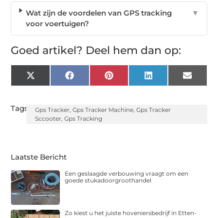
Wat zijn de voordelen van GPS tracking
▼
voor voertuigen?
Goed artikel? Deel hem dan op:
X
Facebook
Pinterest
LinkedIn
Email
(Twitter)
Tags:
Gps Tracker
,
Gps Tracker Machine
,
Gps Tracker
Sccooter
,
Gps Tracking
Laatste Bericht
Een geslaagde verbouwing vraagt om een
goede stukadoorgroothandel
Zo kiest u het juiste hoveniersbedrijf in Etten-