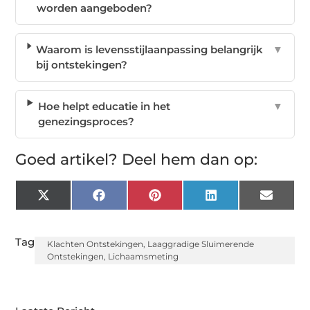
worden aangeboden?
Waarom is levensstijlaanpassing belangrijk
▼
bij ontstekingen?
Hoe helpt educatie in het
▼
genezingsproces?
Goed artikel? Deel hem dan op:
X
Facebook
Pinterest
LinkedIn
Email
(Twitter)
Tags:
Klachten Ontstekingen
,
Laaggradige Sluimerende
Ontstekingen
,
Lichaamsmeting