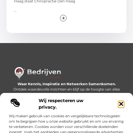
Haag staat Chiropractie Den Haag
...
Waar Kennis, Inspiratie en Netwerken Samenkomen.
Ontdek waardevolle inzichten en blijf op de hoogte van alles
wat er speelt in de wereld.
Wij respecteren uw
Bericht categorie
privacy.
Wij maken gebruik van cookies en vergelijkbare technologieën
om te begrijpen hoe u onze website gebruikt en om uw ervaring
te verbeteren. Cookies worden voor verschillende doeleinden
Onze informatie
ingezet, zoals het aanbieden van gepersonaliseerde advertenties