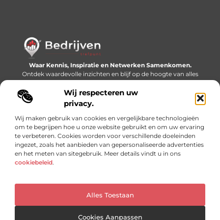
Waar Kennis, Inspiratie en Netwerken Samenkomen.
Ontdek waardevolle inzichten en blijf op de hoogte van alles
wat er speelt in de wereld.
Wij respecteren uw
Bericht categorie
privacy.
Wij maken gebruik van cookies en vergelijkbare technologieën
om te begrijpen hoe u onze website gebruikt en om uw ervaring
te verbeteren. Cookies worden voor verschillende doeleinden
Onze informatie
ingezet, zoals het aanbieden van gepersonaliseerde advertenties
en het meten van sitegebruik. Meer details vindt u in ons
Linkjes kopen: slimme SEO-tactiek of recept voor problemen?
Geld online verdienen: mythe, bijverdienste of nieuwe werkelijkheid?
cookiebeleid
.
Alles Toestaan
Website index
Cookiebeleid (EU)
@2025 www.bedrijventrefpunt.nl. All Right Reserved.
Cookies Aanpassen