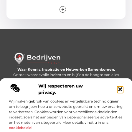
...
Waar Kennis, Inspiratie en Netwerken Samenkomen.
Ontdek waardevolle inzichten en blijf op de hoogte van alles
wat er speelt in de wereld.
Wij respecteren uw
Bericht categorie
privacy.
Wij maken gebruik van cookies en vergelijkbare technologieën
om te begrijpen hoe u onze website gebruikt en om uw ervaring
te verbeteren. Cookies worden voor verschillende doeleinden
Onze informatie
ingezet, zoals het aanbieden van gepersonaliseerde advertenties
en het meten van sitegebruik. Meer details vindt u in ons
Linkjes kopen: slimme SEO-tactiek of recept voor problemen?
Geld online verdienen: mythe, bijverdienste of nieuwe werkelijkheid?
cookiebeleid
.