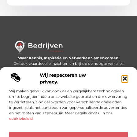
Waar Kennis, Inspiratie en Netwerken Samenkomen.
Ontdek waardevolle inzichten en blijf op de hoogte van alles
wat er speelt in de wereld.
Wij respecteren uw
Bericht categorie
privacy.
Wij maken gebruik van cookies en vergelijkbare technologieën
om te begrijpen hoe u onze website gebruikt en om uw ervaring
te verbeteren. Cookies worden voor verschillende doeleinden
Onze informatie
ingezet, zoals het aanbieden van gepersonaliseerde advertenties
en het meten van sitegebruik. Meer details vindt u in ons
Linkjes kopen: slimme SEO-tactiek of recept voor problemen?
Geld online verdienen: mythe, bijverdienste of nieuwe werkelijkheid?
cookiebeleid
.