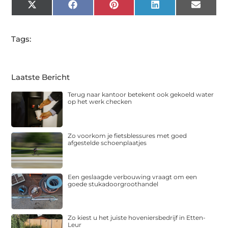
X
Facebook
Pinterest
LinkedIn
Email
(Twitter)
Tags:
Laatste Bericht
Terug naar kantoor betekent ook gekoeld water
op het werk checken
Zo voorkom je fietsblessures met goed
afgestelde schoenplaatjes
Een geslaagde verbouwing vraagt om een
goede stukadoorgroothandel
Zo kiest u het juiste hoveniersbedrijf in Etten-
Leur