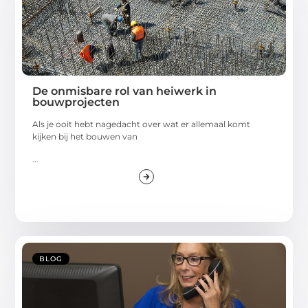
De onmisbare rol van heiwerk in
bouwprojecten
Als je ooit hebt nagedacht over wat er allemaal komt
kijken bij het bouwen van
...
BLOG