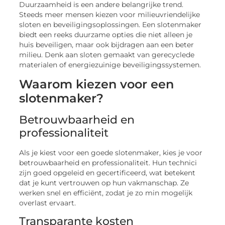
Duurzaamheid is een andere belangrijke trend.
Steeds meer mensen kiezen voor milieuvriendelijke
sloten en beveiligingsoplossingen. Een slotenmaker
biedt een reeks duurzame opties die niet alleen je
huis beveiligen, maar ook bijdragen aan een beter
milieu. Denk aan sloten gemaakt van gerecyclede
materialen of energiezuinige beveiligingssystemen.
Waarom kiezen voor een
slotenmaker?
Betrouwbaarheid en
professionaliteit
Als je kiest voor een goede slotenmaker, kies je voor
betrouwbaarheid en professionaliteit. Hun technici
zijn goed opgeleid en gecertificeerd, wat betekent
dat je kunt vertrouwen op hun vakmanschap. Ze
werken snel en efficiënt, zodat je zo min mogelijk
overlast ervaart.
Transparante kosten