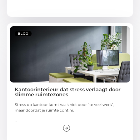
BLOG
Kantoorinterieur dat stress verlaagt door
slimme ruimtezones
Stress op kantoor komt vaak niet door “te veel werk”,
maar doordat je ruimte continu
...