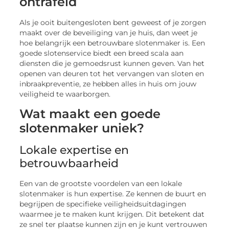
ontrafeld
Als je ooit buitengesloten bent geweest of je zorgen
maakt over de beveiliging van je huis, dan weet je
hoe belangrijk een betrouwbare slotenmaker is. Een
goede slotenservice biedt een breed scala aan
diensten die je gemoedsrust kunnen geven. Van het
openen van deuren tot het vervangen van sloten en
inbraakpreventie, ze hebben alles in huis om jouw
veiligheid te waarborgen.
Wat maakt een goede
slotenmaker uniek?
Lokale expertise en
betrouwbaarheid
Een van de grootste voordelen van een lokale
slotenmaker is hun expertise. Ze kennen de buurt en
begrijpen de specifieke veiligheidsuitdagingen
waarmee je te maken kunt krijgen. Dit betekent dat
ze snel ter plaatse kunnen zijn en je kunt vertrouwen