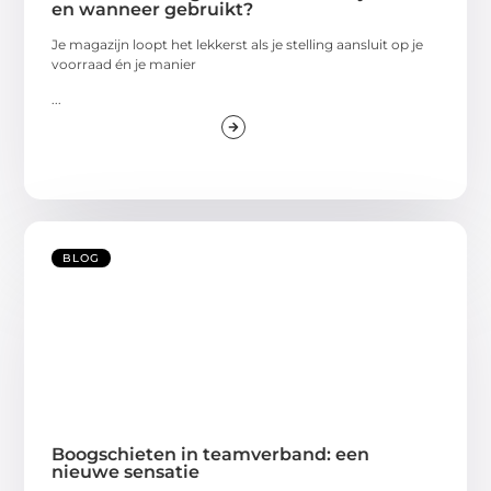
en wanneer gebruikt?
Je magazijn loopt het lekkerst als je stelling aansluit op je
voorraad én je manier
...
BLOG
Boogschieten in teamverband: een
nieuwe sensatie