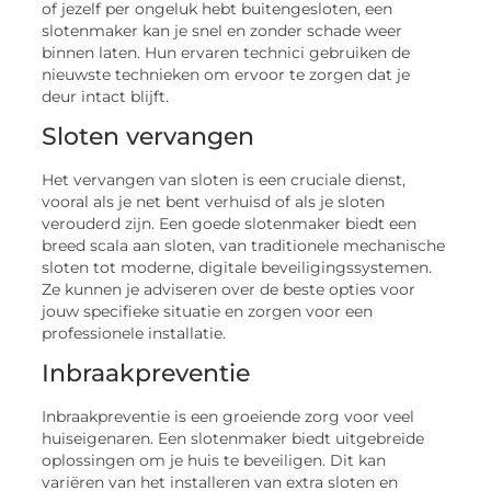
of jezelf per ongeluk hebt buitengesloten, een
slotenmaker kan je snel en zonder schade weer
binnen laten. Hun ervaren technici gebruiken de
nieuwste technieken om ervoor te zorgen dat je
deur intact blijft.
Sloten vervangen
Het vervangen van sloten is een cruciale dienst,
vooral als je net bent verhuisd of als je sloten
verouderd zijn. Een goede slotenmaker biedt een
breed scala aan sloten, van traditionele mechanische
sloten tot moderne, digitale beveiligingssystemen.
Ze kunnen je adviseren over de beste opties voor
jouw specifieke situatie en zorgen voor een
professionele installatie.
Inbraakpreventie
Inbraakpreventie is een groeiende zorg voor veel
huiseigenaren. Een slotenmaker biedt uitgebreide
oplossingen om je huis te beveiligen. Dit kan
variëren van het installeren van extra sloten en