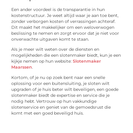
Een ander voordeel is de transparantie in hun
kostenstructuur. Je weet altijd waar je aan toe bent,
zonder verborgen kosten of verrassingen achteraf.
Dit maakt het makkelijker om een weloverwogen
beslissing te nemen en zorgt ervoor dat je niet voor
onverwachte uitgaven komt te staan.
Als je meer wilt weten over de diensten en
mogelijkheden die een slotenmaker biedt, kun je een
kijkje nemen op hun website:
Slotenmaker
Maarssen
.
Kortom, of je nu op zoek bent naar een snelle
oplossing voor een buitensluiting, je sloten wilt
upgraden of je huis beter wilt beveiligen, een goede
slotenmaker biedt de expertise en service die je
nodig hebt. Vertrouw op hun vakkundige
slotenservice en geniet van de gemoedsrust die
komt met een goed beveiligd huis.