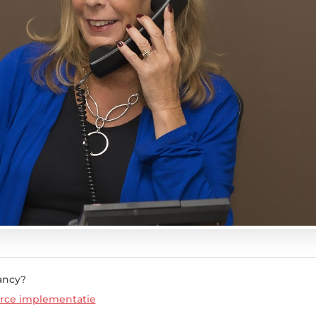
ancy?
orce implementatie