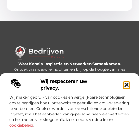
Waar Kennis, Inspiratie en Netwerken Samenkomen.
Ontdek waardevolle inzichten en blijf op de hoogte van alles
wat er speelt in de wereld.
Wij respecteren uw
Bericht categorie
privacy.
Wij maken gebruik van cookies en vergelijkbare technologieën
om te begrijpen hoe u onze website gebruikt en om uw ervaring
te verbeteren. Cookies worden voor verschillende doeleinden
Onze informatie
ingezet, zoals het aanbieden van gepersonaliseerde advertenties
en het meten van sitegebruik. Meer details vindt u in ons
Linkjes kopen: slimme SEO-tactiek of recept voor problemen?
Geld online verdienen: mythe, bijverdienste of nieuwe werkelijkheid?
cookiebeleid
.